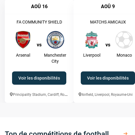
AOÛ 16
AOÛ 9
FA COMMUNITY SHIELD
MATCHS AMICAUX
vs
vs
Arsenal
Manchester
Liverpool
Monaco
City
Voir les disponibilités
Voir les disponibilités
P
rincipality Stadium, Cardiff, Royaume-Uni
Anfield, Liverpool, Royaume-Uni
Top de compétitions de football