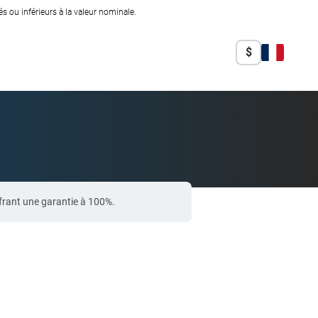
 ou inférieurs à la valeur nominale.
$
frant une garantie à 100%.