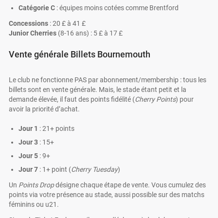
Catégorie C
: équipes moins cotées comme Brentford
Concessions
: 20 £ à 41 £
Junior Cherries
(8-16 ans) : 5 £ à 17 £
Vente générale Billets Bournemouth
Le club ne fonctionne PAS par abonnement/membership : tous les
billets sont en vente générale. Mais, le stade étant petit et la
demande élevée, il faut des points fidélité (
Cherry Points
) pour
avoir la priorité d’achat.
Jour 1
: 21+ points
Jour 3
: 15+
Jour 5
: 9+
Jour 7
: 1+ point (
Cherry Tuesday
)
Un
Points Drop
désigne chaque étape de vente. Vous cumulez des
points via votre présence au stade, aussi possible sur des matchs
féminins ou u21.