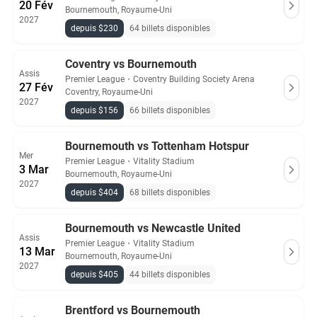
20 Fév
Bournemouth, Royaume-Uni
2027
depuis $230
64 billets disponibles
Coventry vs Bournemouth
Assis
Premier League
・
Coventry Building Society Arena
27 Fév
Coventry, Royaume-Uni
2027
depuis $156
66 billets disponibles
Bournemouth vs Tottenham Hotspur
Mer
Premier League
・
Vitality Stadium
3 Mar
Bournemouth, Royaume-Uni
2027
depuis $404
68 billets disponibles
Bournemouth vs Newcastle United
Assis
Premier League
・
Vitality Stadium
13 Mar
Bournemouth, Royaume-Uni
2027
depuis $405
44 billets disponibles
Brentford vs Bournemouth