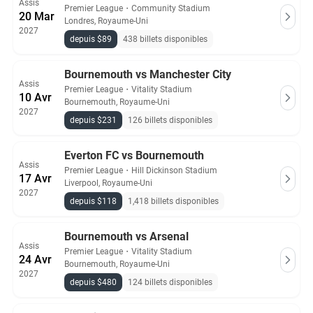
Assis
Premier League
・
Community Stadium
20 Mar
Londres, Royaume-Uni
2027
depuis $89
438 billets disponibles
Bournemouth vs Manchester City
Assis
Premier League
・
Vitality Stadium
10 Avr
Bournemouth, Royaume-Uni
2027
depuis $231
126 billets disponibles
Everton FC vs Bournemouth
Assis
Premier League
・
Hill Dickinson Stadium
17 Avr
Liverpool, Royaume-Uni
2027
depuis $118
1,418 billets disponibles
Bournemouth vs Arsenal
Assis
Premier League
・
Vitality Stadium
24 Avr
Bournemouth, Royaume-Uni
2027
depuis $480
124 billets disponibles