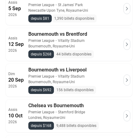
Assis
Premier League
・
St James' Park
5 Sep
Newcastle Upon Tyne, Royaume-Uni
2026
depuis $81
1,390 billets disponibles
Bournemouth vs Brentford
Assis
Premier League
・
Vitality Stadium
12 Sep
Bournemouth, Royaume-Uni
2026
depuis $268
44 billets disponibles
Bournemouth vs Liverpool
Dim
Premier League
・
Vitality Stadium
20 Sep
Bournemouth, Royaume-Uni
2026
depuis $692
156 billets disponibles
Chelsea vs Bournemouth
Assis
Premier League
・
Stamford Bridge
10 Oct
Londres, Royaume-Uni
2026
depuis $168
9,488 billets disponibles