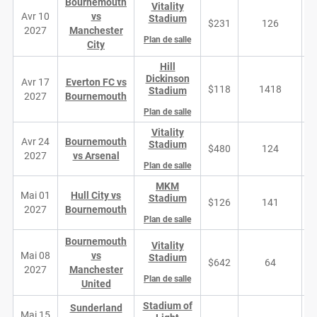
Bournemouth
Vitality
Avr 10
vs
Stadium
$231
126
2027
Manchester
Plan de salle
City
Hill
Dickinson
Avr 17
Everton FC vs
$118
1418
Stadium
2027
Bournemouth
Plan de salle
Vitality
Avr 24
Bournemouth
Stadium
$480
124
2027
vs Arsenal
Plan de salle
MKM
Mai 01
Hull City vs
Stadium
$126
141
2027
Bournemouth
Plan de salle
Bournemouth
Vitality
Mai 08
vs
Stadium
$642
64
2027
Manchester
Plan de salle
United
Stadium of
Sunderland
Mai 15