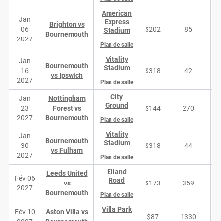
American
Jan
Express
Brighton vs
06
$202
85
Stadium
Bournemouth
2027
Plan de salle
Vitality
Jan
Bournemouth
Stadium
16
$318
42
vs Ipswich
2027
Plan de salle
City
Jan
Nottingham
Ground
23
Forest vs
$144
270
2027
Bournemouth
Plan de salle
Vitality
Jan
Bournemouth
Stadium
30
$318
44
vs Fulham
2027
Plan de salle
Elland
Leeds United
Fév 06
Road
vs
$173
359
2027
Bournemouth
Plan de salle
Villa Park
Fév 10
Aston Villa vs
$87
1330