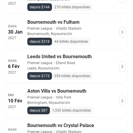
2027
depuis $144
270 billets disponibles
Bournemouth vs Fulham
Assis
Premier League
・
Vitality Stadium
30 Jan
Bournemouth, Royaume-Uni
2027
depuis $318
44 billets disponibles
Leeds United vs Bournemouth
Assis
Premier League
・
Elland Road
6 Fév
Leeds, Royaume-Uni
2027
depuis $173
359 billets disponibles
Aston Villa vs Bournemouth
Mer
Premier League
・
Villa Park
10 Fév
Birmingham, Royaume-Uni
2027
depuis $87
1,330 billets disponibles
Bournemouth vs Crystal Palace
Assis
Premier League
・
Vitality Stadium