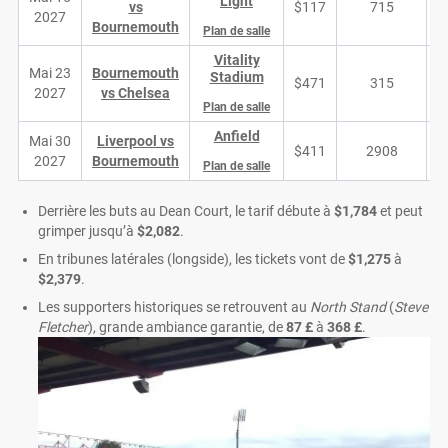
Light
vs
$117
715
2027
Bournemouth
Plan de salle
Vitality
Mai 23
Bournemouth
Stadium
$471
315
2027
vs Chelsea
Plan de salle
Anfield
Mai 30
Liverpool vs
$411
2908
2027
Bournemouth
Plan de salle
Derrière les buts au Dean Court, le tarif débute à
$1,784
et peut
grimper jusqu’à
$2,082
.
En tribunes latérales (longside), les tickets vont de
$1,275
à
$2,379
.
Les supporters historiques se retrouvent au
North Stand
(
Steve
Fletcher
), grande ambiance garantie, de
87 £
à
368 £
.