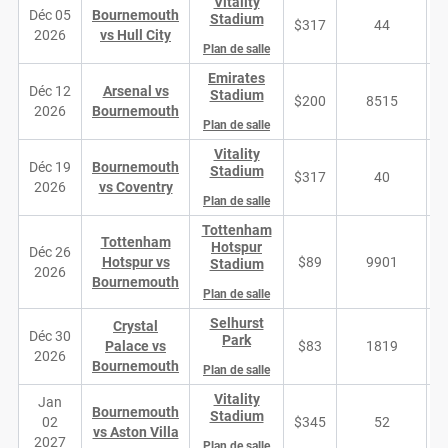
Vitality
Déc 05
Bournemouth
Stadium
$317
44
2026
vs Hull City
Plan de salle
Emirates
Déc 12
Arsenal vs
Stadium
$200
8515
2026
Bournemouth
Plan de salle
Vitality
Déc 19
Bournemouth
Stadium
$317
40
2026
vs Coventry
Plan de salle
Tottenham
Tottenham
Hotspur
Déc 26
Hotspur vs
$89
9901
Stadium
2026
Bournemouth
Plan de salle
Selhurst
Crystal
Déc 30
Park
Palace vs
$83
1819
2026
Bournemouth
Plan de salle
Vitality
Jan
Bournemouth
Stadium
02
$345
52
vs Aston Villa
2027
Plan de salle