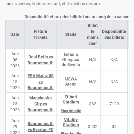
moins chères, le stock restant, et l’évolution des prix.
Disponibilité et prix des billets tout au long de la saison
Billet
Fixture
le
Disponibilité
Date
Stade
D
Tickets
moins
des billets
cher
Aoû
Estadio
Real Betis vs
Olímpico
08
N/A
N/A
Bournemouth
de Sevilla
2026
Aoû
FSV Mainz 05
MEWA
15
vs
N/A
N/A
Arena
2026
Bournemouth
Etihad
Aoû
Manchester
Stadium
23
City vs
$62
7129
2026
Bournemouth
Plan de salle
Vitality
Aoû
Bournemouth
Stadium
29
$202
39
vs Everton FC
2026
Plan de salle