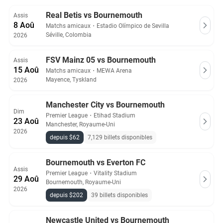
votre choix en quelques clics et en toute sécurité !
Real Betis vs Bournemouth
Assis
8 Aoû
Tous les billets Bournemouth sur Ticket-Compare.com sont
Matchs amicaux
・
Estadio Olímpico de Sevilla
authentiques, provenant de vendeurs pré-approuvés offrant
Séville, Colombia
2026
une garantie à 100%.
FSV Mainz 05 vs Bournemouth
Assis
15 Aoû
Matchs amicaux
・
MEWA Arena
Mayence, Tyskland
2026
Manchester City vs Bournemouth
Dim
Premier League
・
Etihad Stadium
23 Aoû
Manchester, Royaume-Uni
2026
depuis $62
7,129 billets disponibles
Bournemouth vs Everton FC
Assis
Premier League
・
Vitality Stadium
29 Aoû
Bournemouth, Royaume-Uni
2026
depuis $202
39 billets disponibles
Newcastle United vs Bournemouth