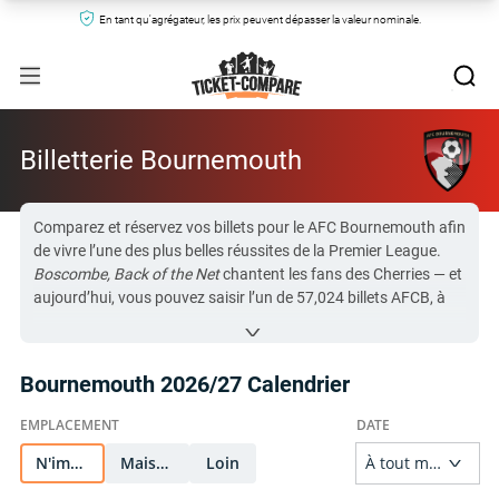
En tant qu'agrégateur, les prix peuvent dépasser la valeur nominale.
Billetterie Bournemouth
Comparez et réservez vos billets pour le AFC Bournemouth afin
de vivre l’une des plus belles réussites de la Premier League.
Boscombe, Back of the Net
chantent les fans des Cherries — et
aujourd’hui, vous pouvez saisir l’un de 57,024 billets AFCB, à
partir de
$62
jusqu’à
$51,877
.
Un prochain match se vend très vite :
Manchester City contre
Bournemouth
à
$62
, dépêchez-vous de réserver pour ne pas
Bournemouth 2026/27 Calendrier
rater votre place !
Nous scrutons les meilleures places auprès des marchés
secondaires les plus fiables pour vous aider à réserver vos
billets pour AFC Bournemouth, au meilleur prix, aussi bien au
N'importe quel
Maison
Loin
Vitality Stadium qu’à l’extérieur. Billetterie Bournemouth, faites