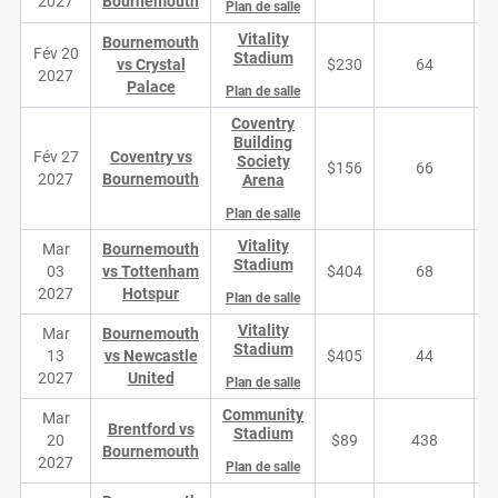
2027
Bournemouth
Plan de salle
Vitality
Bournemouth
Fév 20
Stadium
vs Crystal
$230
64
2027
Palace
Plan de salle
Coventry
Building
Fév 27
Coventry vs
Society
$156
66
2027
Bournemouth
Arena
Plan de salle
Vitality
Mar
Bournemouth
Stadium
03
vs Tottenham
$404
68
2027
Hotspur
Plan de salle
Vitality
Mar
Bournemouth
Stadium
13
vs Newcastle
$405
44
2027
United
Plan de salle
Community
Mar
Brentford vs
Stadium
20
$89
438
Bournemouth
2027
Plan de salle