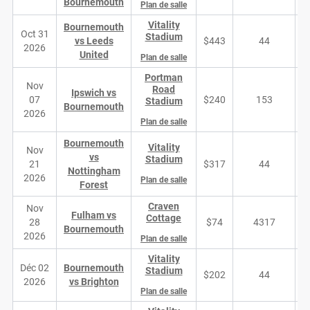
Bournemouth
Plan de salle
Vitality
Bournemouth
Oct 31
Stadium
vs Leeds
$443
44
2026
United
Plan de salle
Portman
Nov
Road
Ipswich vs
07
$240
153
Stadium
Bournemouth
2026
Plan de salle
Bournemouth
Vitality
Nov
vs
Stadium
21
$317
44
Nottingham
2026
Plan de salle
Forest
Craven
Nov
Fulham vs
Cottage
28
$74
4317
Bournemouth
2026
Plan de salle
Vitality
Déc 02
Bournemouth
Stadium
$202
44
2026
vs Brighton
Plan de salle