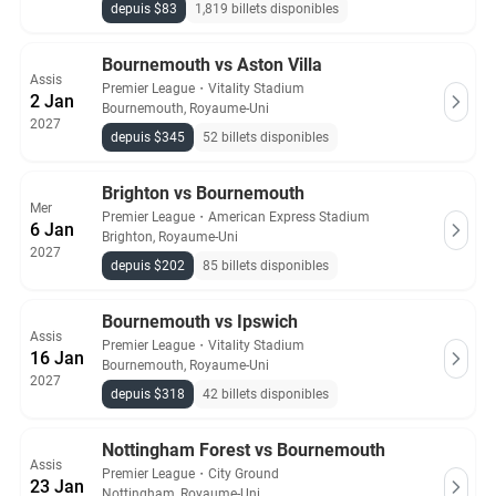
depuis $83
1,819 billets disponibles
Bournemouth vs Aston Villa
Assis
Premier League
・
Vitality Stadium
2 Jan
Bournemouth, Royaume-Uni
2027
depuis $345
52 billets disponibles
Brighton vs Bournemouth
Mer
Premier League
・
American Express Stadium
6 Jan
Brighton, Royaume-Uni
2027
depuis $202
85 billets disponibles
Bournemouth vs Ipswich
Assis
Premier League
・
Vitality Stadium
16 Jan
Bournemouth, Royaume-Uni
2027
depuis $318
42 billets disponibles
Nottingham Forest vs Bournemouth
Assis
Premier League
・
City Ground
23 Jan
Nottingham, Royaume-Uni