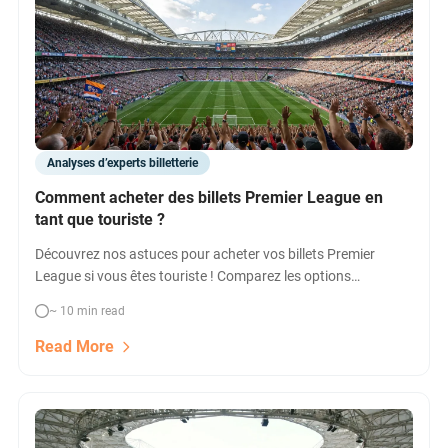
Analyses d’experts billetterie
Comment acheter des billets Premier League en
tant que touriste ?
Découvrez nos astuces pour acheter vos billets Premier
League si vous êtes touriste ! Comparez les options
officielles, hospitality, packages, et accédez aux meilleures
~ 10 min read
places et prix. Réservez facile, assurance présence au stade
garantie !
Read More