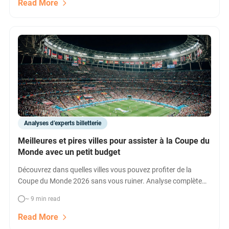
votre place dès maintenant !
Read More
Analyses d’experts billetterie
Meilleures et pires villes pour assister à la Coupe du
Monde avec un petit budget
Découvrez dans quelles villes vous pouvez profiter de la
Coupe du Monde 2026 sans vous ruiner. Analyse complète
des coûts (billetterie, hôtels, transport, repas) dans chaque
~ 9 min read
ville hôte, astuces pour économiser, et comparatif des
meilleures options pour les familles.
Read More