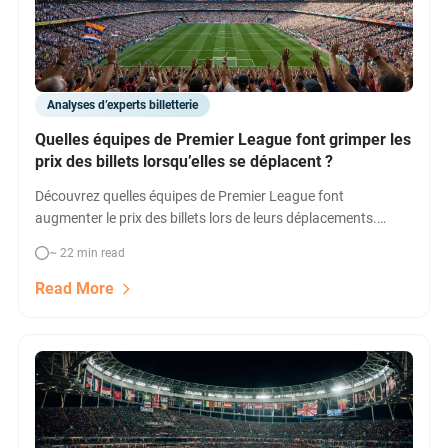
Analyses d’experts billetterie
Quelles équipes de Premier League font grimper les
prix des billets lorsqu’elles se déplacent ?
Découvrez quelles équipes de Premier League font
augmenter le prix des billets lors de leurs déplacements.
Analyse complète des hausses de tarifs, catégorie par
~ 22 min read
catégorie, pour la saison 2025/26. Ne payez pas trop cher
votre Billetterie Premier League !
Read More