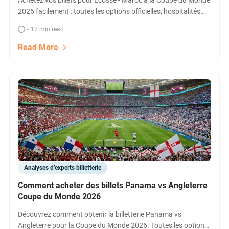
Achetez vos billets pour Écosse - Maroc à la Coupe du Monde
2026 facilement : toutes les options officielles, hospitalités
VIP, comparatifs revente & astuces pour ne pas manquer ce
~ 12 min read
match clé à Boston ! Billets dès [%%minprice%%|||£500].
Read More
Analyses d’experts billetterie
Comment acheter des billets Panama vs Angleterre
Coupe du Monde 2026
Découvrez comment obtenir la billetterie Panama vs
Angleterre pour la Coupe du Monde 2026. Toutes les options