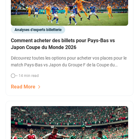
Analyses d’experts billetterie
Comment acheter des billets pour Pays-Bas vs
Japon Coupe du Monde 2026
Découvrez toutes les options pour acheter vos places pour le
match Pays-Bas vs Japon du Groupe F de la Coupe du
Monde 2026 au Dallas Stadium (AT&T Stadium), Arlington,
~ 14 min read
Texas. Guide rapide : billetterie officielle FIFA, revente,
hospitalités, packages, comparateurs. Comparez les prix et
Read More
trouvez votre billet dès maintenant !