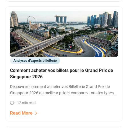
Analyses d’experts billetterie
Comment acheter vos billets pour le Grand Prix de
Singapour 2026
Découvrez comment acheter vos Billetterie Grand Prix de
Singapour 2026 au meilleur prix et comparez tous les types
d'accès : Walkabout, tribunes, hospitalité VIP, packs week-end
~ 12 min read
et plus. Conseils, astuces et points clés pour vivre la F1 à
Marina Bay.
Read More