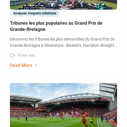
Analyses d’experts billetterie
Tribunes les plus populaires au Grand Prix de
Grande-Bretagne
Découvrez les tribunes les plus demandées du Grand Prix de
Grande-Bretagne à Silverstone : Becketts, Hamilton Straight,
Club Corner, Stowe, Landostand, Copse, Luffield et
~ 16 min read
Woodcote. Comparez les meilleures places, les prix, et
assurez-vous vos billets VIP ou classiques dès maintenant.
Read More