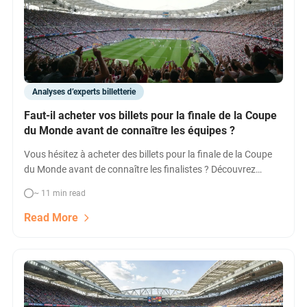
Analyses d’experts billetterie
Faut-il acheter vos billets pour la finale de la Coupe
du Monde avant de connaître les équipes ?
Vous hésitez à acheter des billets pour la finale de la Coupe
du Monde avant de connaître les finalistes ? Découvrez
quand acheter, les tendances de prix, les avantages, et suivez
~ 11 min read
notre comparatif pour décrocher le meilleur billet et vivre cet
événement mythique à New York/New Jersey.
Read More