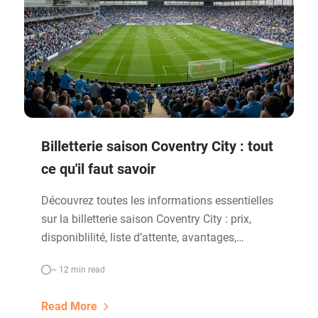
Billetterie saison Coventry City : tout
ce qu'il faut savoir
Découvrez toutes les informations essentielles
sur la billetterie saison Coventry City : prix,
disponiblilité, liste d’attente, avantages,
évolution des tarifs et conseils pour obtenir
~ 12 min read
une place à la CBS Arena.
Read More