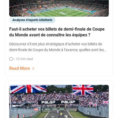
Analyses d’experts billetterie
Faut-il acheter vos billets de demi-finale de Coupe
du Monde avant de connaître les équipes ?
Découvrez s’il est plus stratégique d’acheter vos billets de
demi-finale de Coupe du Monde à l’avance, quelles sont les
tendances de prix, les avantages du timing et comment
~ 13 min read
optimiser votre achat pour Dallas ou Atlanta avant la
révélation des affiches officielles.
Read More