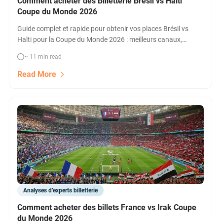
Comment acheter des Billetterie Brésil vs Haïti
Coupe du Monde 2026
Guide complet et rapide pour obtenir vos places Brésil vs
Haïti pour la Coupe du Monde 2026 : meilleurs canaux,
comparateurs, packs hospitalité, revente officielle et astuces
~ 11 min read
exclusives pour ne pas manquer ce match événement à
Philadelphie !
Read More
Analyses d’experts billetterie
Comment acheter des billets France vs Irak Coupe
du Monde 2026