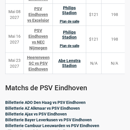
Philips
PSV
Mai 08
Stadion
Eindhoven
$121
198
2027
vs Excelsior
Plan de salle
PSV
Philips
Mai 16
Eindhoven
Stadion
$121
198
2027
vs NEC
Plan de salle
Nijmegen
Heerenveen
Mai 23
Abe Lenstra
SC vs PSV
N/A
N/A
Stadion
2027
Eindhoven
Matchs de PSV Eindhoven
Billetterie ADO Den Haag vs PSV Eindhoven
Billetterie AZ Alkmaar vs PSV Eindhoven
Billetterie Ajax vs PSV Eindhoven
Billetterie Bayer Leverkusen vs PSV Eindhoven
Billetterie Cambuur Leeuwarden vs PSV Eindhoven