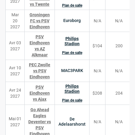
2027
vs Twente
Plan de salle
Mar
Groningen
Euroborg
20
FC vs PSV
N/A
N/A
2027
Eindhoven
PSV
Philips
Avr 03
Eindhoven
Stadion
$104
200
2027
vs AZ
Plan de salle
Alkmaar
PEC Zwolle
Avr 10
MAC3PARK
vs PSV
N/A
N/A
2027
Eindhoven
Philips
PSV
Avr 24
Stadion
Eindhoven
$208
204
2027
vs Ajax
Plan de salle
Go Ahead
Eagles
Mai 01
De
Deventer vs
N/A
N/A
Adelaarshorst
2027
PSV
Eindhoven