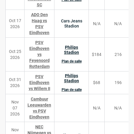
SC
ADO Den
Oct 17
Haag vs
Cars Jeans
N/A
N/A
Stadion
2026
PSV
Eindhoven
PSV
Philips
Eindhoven
Oct 25
Stadion
vs
$184
216
2026
Feyenoord
Plan de salle
Rotterdam
Philips
PSV
Oct 31
Stadion
Eindhoven
$68
196
2026
vs Willem II
Plan de salle
Cambuur
Nov
Leeuwarden
07
N/A
N/A
vs PSV
2026
Eindhoven
NEC
Nov
Nijmegen vs