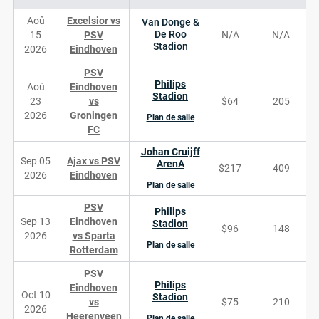
Aoû
Excelsior vs
Van Donge &
De Roo
15
PSV
N/A
N/A
Stadion
2026
Eindhoven
PSV
Philips
Aoû
Eindhoven
Stadion
23
vs
$64
205
2026
Groningen
Plan de salle
FC
Johan Cruijff
Sep 05
Ajax vs PSV
ArenA
$217
409
2026
Eindhoven
Plan de salle
PSV
Philips
Sep 13
Eindhoven
Stadion
$96
148
2026
vs Sparta
Plan de salle
Rotterdam
PSV
Philips
Eindhoven
Oct 10
Stadion
vs
$75
210
2026
Heerenveen
Plan de salle