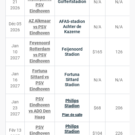
Goffertstadion
21
N/A
N/A
PSV
2026
Eindhoven
AZ Alkmaar
AFAS-stadion
Déc 05
Achter de
vs PSV
N/A
N/A
2026
Kazerne
Eindhoven
Feyenoord
Jan
Rotterdam
Feijenoord
10
$165
126
Stadion
vs PSV
2027
Eindhoven
Fortuna
Jan
Fortuna
Sittard vs
Sittard
16
N/A
N/A
PSV
Stadion
2027
Eindhoven
PSV
Philips
Jan
Eindhoven
Stadion
23
$68
206
vs ADO Den
2027
Plan de salle
Haag
Philips
PSV
Fév 13
Stadion
Eindhoven
$104
226