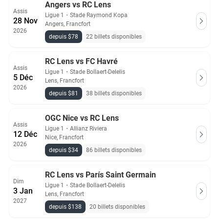
Angers vs RC Lens
Assis
Ligue 1
・
Stade Raymond Kopa
28 Nov
Angers, Francfort
2026
depuis $78
22 billets disponibles
RC Lens vs FC Havré
Assis
Ligue 1
・
Stade Bollaert-Delelis
5 Déc
Lens, Francfort
2026
depuis $81
38 billets disponibles
OGC Nice vs RC Lens
Assis
Ligue 1
・
Allianz Riviera
12 Déc
Nice, Francfort
2026
depuis $34
86 billets disponibles
RC Lens vs Parí­s Saint Germain­
Dim
Ligue 1
・
Stade Bollaert-Delelis
3 Jan
Lens, Francfort
2027
depuis $138
20 billets disponibles