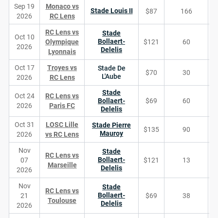
Sep 19
Monaco vs
Stade Louis II
$87
166
2026
RC Lens
RC Lens vs
Stade
Oct 10
Bollaert-
Olympique
$121
60
2026
Delelis
Lyonnais
Oct 17
Troyes vs
Stade De
$70
30
L'Aube
2026
RC Lens
Stade
Oct 24
RC Lens vs
Bollaert-
$69
60
2026
Paris FC
Delelis
Oct 31
LOSC Lille
Stade Pierre
$135
90
Mauroy
2026
vs RC Lens
Nov
Stade
RC Lens vs
Bollaert-
07
$121
13
Marseille
Delelis
2026
Nov
Stade
RC Lens vs
Bollaert-
21
$69
38
Toulouse
Delelis
2026