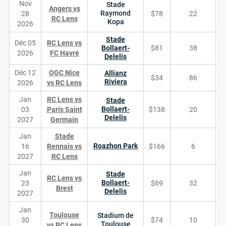
Nov
Stade
Angers vs
Raymond
28
$78
22
RC Lens
Kopa
2026
Stade
Déc 05
RC Lens vs
Bollaert-
$81
38
2026
FC Havré
Delelis
Déc 12
OGC Nice
Allianz
$34
86
Riviera
2026
vs RC Lens
Jan
RC Lens vs
Stade
Bollaert-
03
Parí­s Saint
$138
20
Delelis
2027
Germain­
Jan
Stade
Roazhon Park
16
Rennais vs
$166
6
2027
RC Lens
Jan
Stade
RC Lens vs
Bollaert-
23
$69
32
Brest
Delelis
2027
Jan
Toulouse
Stadium de
30
$74
10
Toulouse
vs RC Lens