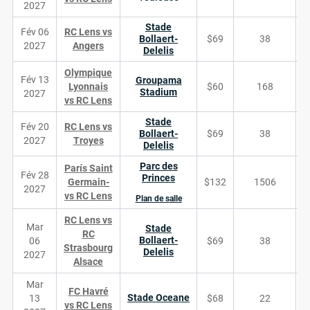
2027
Stade
Fév 06
RC Lens vs
Bollaert-
$69
38
2027
Angers
Delelis
Olympique
Fév 13
Groupama
Lyonnais
$60
168
Stadium
2027
vs RC Lens
Stade
Fév 20
RC Lens vs
Bollaert-
$69
38
2027
Troyes
Delelis
Parc des
Parí­s Saint
Fév 28
Princes
Germain­
$132
1506
2027
vs RC Lens
Plan de salle
RC Lens vs
Mar
Stade
RC
Bollaert-
06
$69
38
Strasbourg
Delelis
2027
Alsace
Mar
FC Havré
Stade Oceane
13
$68
22
vs RC Lens