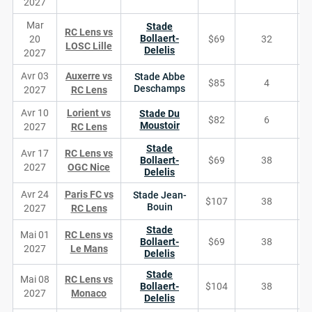
2027
Mar
Stade
RC Lens vs
Bollaert-
20
$69
32
LOSC Lille
Delelis
2027
Avr 03
Auxerre vs
Stade Abbe
$85
4
Deschamps
2027
RC Lens
Avr 10
Lorient vs
Stade Du
$82
6
Moustoir
2027
RC Lens
Stade
Avr 17
RC Lens vs
Bollaert-
$69
38
2027
OGC Nice
Delelis
Avr 24
Paris FC vs
Stade Jean-
$107
38
Bouin
2027
RC Lens
Stade
Mai 01
RC Lens vs
Bollaert-
$69
38
2027
Le Mans
Delelis
Stade
Mai 08
RC Lens vs
Bollaert-
$104
38
2027
Monaco
Delelis