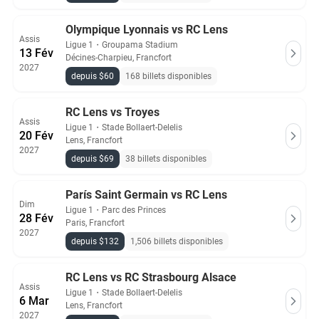
Olympique Lyonnais vs RC Lens
Assis
Ligue 1
・
Groupama Stadium
13 Fév
Décines-Charpieu, Francfort
2027
depuis $60
168 billets disponibles
RC Lens vs Troyes
Assis
Ligue 1
・
Stade Bollaert-Delelis
20 Fév
Lens, Francfort
2027
depuis $69
38 billets disponibles
Parí­s Saint Germain­ vs RC Lens
Dim
Ligue 1
・
Parc des Princes
28 Fév
Paris, Francfort
2027
depuis $132
1,506 billets disponibles
RC Lens vs RC Strasbourg Alsace
Assis
Ligue 1
・
Stade Bollaert-Delelis
6 Mar
Lens, Francfort
2027