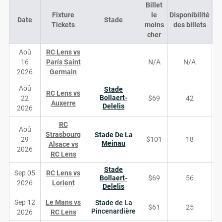
Billet
Fixture
le
Disponibilité
Date
Stade
D
Tickets
moins
des billets
cher
Aoû
RC Lens vs
16
Parí­s Saint
N/A
N/A
2026
Germain­
Aoû
Stade
RC Lens vs
Bollaert-
22
$69
42
Auxerre
Delelis
2026
RC
Aoû
Strasbourg
Stade De La
29
$101
18
Meinau
Alsace vs
2026
RC Lens
Stade
Sep 05
RC Lens vs
Bollaert-
$69
56
2026
Lorient
Delelis
Sep 12
Le Mans vs
Stade de La
$61
25
Pincenardière
2026
RC Lens