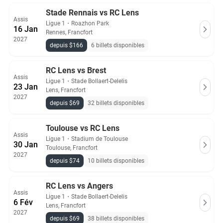
Stade Rennais vs RC Lens
Assis
Ligue 1
・
Roazhon Park
16 Jan
Rennes, Francfort
2027
depuis $166
6 billets disponibles
RC Lens vs Brest
Assis
Ligue 1
・
Stade Bollaert-Delelis
23 Jan
Lens, Francfort
2027
depuis $69
32 billets disponibles
Toulouse vs RC Lens
Assis
Ligue 1
・
Stadium de Toulouse
30 Jan
Toulouse, Francfort
2027
depuis $74
10 billets disponibles
RC Lens vs Angers
Assis
Ligue 1
・
Stade Bollaert-Delelis
6 Fév
Lens, Francfort
2027
depuis $69
38 billets disponibles