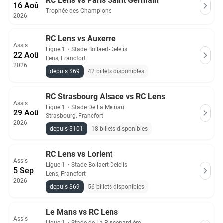
RC Lens vs Parí­s Saint Germain­
16 Aoû
Trophée des Champions
2026
RC Lens vs Auxerre
Assis
Ligue 1
・
Stade Bollaert-Delelis
22 Aoû
Lens, Francfort
2026
depuis $69
42 billets disponibles
RC Strasbourg Alsace vs RC Lens
Assis
Ligue 1
・
Stade De La Meinau
29 Aoû
Strasbourg, Francfort
2026
depuis $101
18 billets disponibles
RC Lens vs Lorient
Assis
Ligue 1
・
Stade Bollaert-Delelis
5 Sep
Lens, Francfort
2026
depuis $69
56 billets disponibles
Le Mans vs RC Lens
Assis
Ligue 1
・
Stade de La Pincenardière