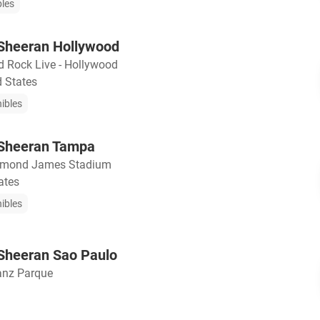
bles
d Sheeran Hollywood
d Rock Live - Hollywood
d States
nibles
d Sheeran Tampa
mond James Stadium
ates
nibles
d Sheeran Sao Paulo
ianz Parque