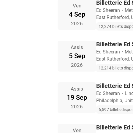
Billetterie E
Ven
Ed Sheeran
・
Met
4 Sep
East Rutherford, 
2026
12,274 billets disp
Billetterie E
Assis
Ed Sheeran
・
Met
5 Sep
East Rutherford, 
2026
12,214 billets disp
Billetterie Ed
Assis
Ed Sheeran
・
Linc
19 Sep
Philadelphia, Uni
2026
6,597 billets dispo
Billetterie E
Ven