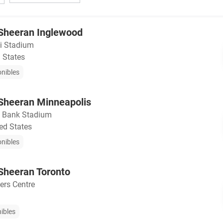
d Sheeran Inglewood
i Stadium
 States
onibles
d Sheeran Minneapolis
. Bank Stadium
ed States
onibles
 Sheeran Toronto
ers Centre
nibles