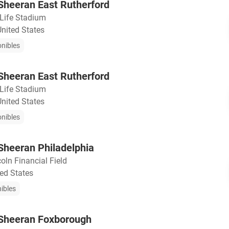
d Sheeran East Rutherford
Life Stadium
United States
onibles
d Sheeran East Rutherford
Life Stadium
United States
onibles
 Sheeran Philadelphia
oln Financial Field
ted States
nibles
d Sheeran Foxborough