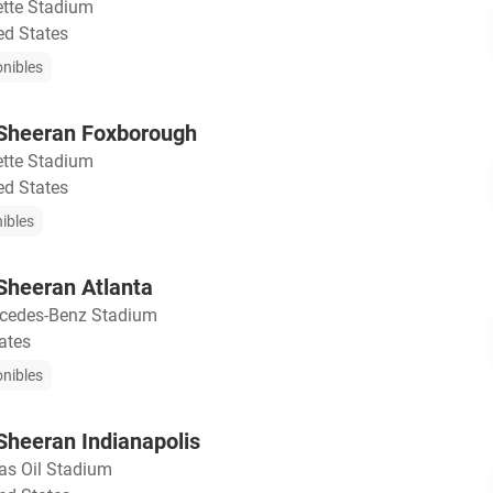
lette Stadium
ed States
onibles
d Sheeran Foxborough
lette Stadium
ed States
nibles
 Sheeran Atlanta
cedes-Benz Stadium
tates
onibles
 Sheeran Indianapolis
as Oil Stadium