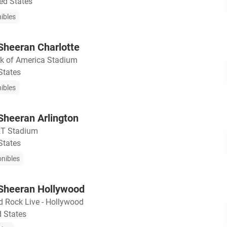
ted States
nibles
 Sheeran Charlotte
k of America Stadium
States
nibles
 Sheeran Arlington
T Stadium
States
onibles
d Sheeran Hollywood
d Rock Live - Hollywood
d States