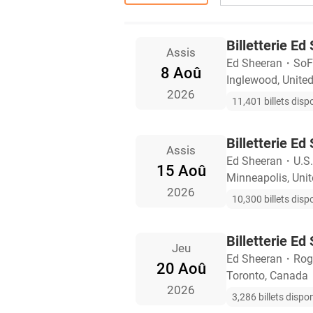
Billetterie E
Assis
Ed Sheeran
・
SoF
8 Aoû
Inglewood, United
2026
11,401 billets disp
Billetterie E
Assis
Ed Sheeran
・
U.S
15 Aoû
Minneapolis, Unit
2026
10,300 billets disp
Billetterie Ed
Jeu
Ed Sheeran
・
Rog
20 Aoû
Toronto, Canada
2026
3,286 billets dispo