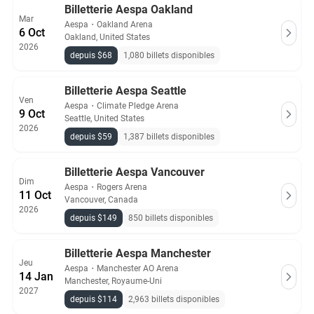
Billetterie Aespa Oakland
Mar
Aespa
・
Oakland Arena
6 Oct
Oakland, United States
2026
depuis $68
1,080 billets disponibles
Billetterie Aespa Seattle
Ven
Aespa
・
Climate Pledge Arena
9 Oct
Seattle, United States
2026
depuis $59
1,387 billets disponibles
Billetterie Aespa Vancouver
Dim
Aespa
・
Rogers Arena
11 Oct
Vancouver, Canada
2026
depuis $149
850 billets disponibles
Billetterie Aespa Manchester
Jeu
Aespa
・
Manchester AO Arena
14 Jan
Manchester, Royaume-Uni
2027
depuis $114
2,963 billets disponibles