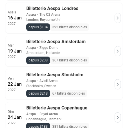
Billetterie Aespa Londres
Assis
Aespa
・
The O2 Arena
16 Jan
Londres, Royaume-Uni
2027
depuis $134
392 billets disponibles
Billetterie Aespa Amsterdam
Mar
Aespa
・
Ziggo Dome
19 Jan
Amsterdam, Hollande
2027
depuis $208
367 billets disponibles
Billetterie Aespa Stockholm
Ven
Aespa
・
Avicii Arena
22 Jan
Stockholm, Sweden
2027
depuis $218
67 billets disponibles
Billetterie Aespa Copenhague
Dim
Aespa
・
Royal Arena
24 Jan
Copenhague, Denmark
2027
depuis $183
381 billets disponibles