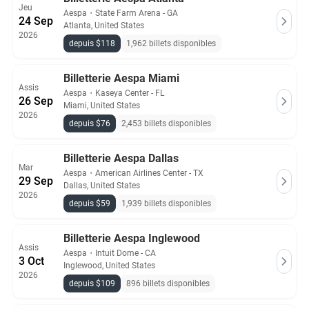
Jeu
Aespa
・
State Farm Arena - GA
24 Sep
Atlanta, United States
2026
depuis $118
1,962 billets disponibles
Billetterie Aespa Miami
Assis
Aespa
・
Kaseya Center - FL
26 Sep
Miami, United States
2026
depuis $76
2,453 billets disponibles
Billetterie Aespa Dallas
Mar
Aespa
・
American Airlines Center - TX
29 Sep
Dallas, United States
2026
depuis $59
1,939 billets disponibles
Billetterie Aespa Inglewood
Assis
Aespa
・
Intuit Dome - CA
3 Oct
Inglewood, United States
2026
depuis $109
896 billets disponibles