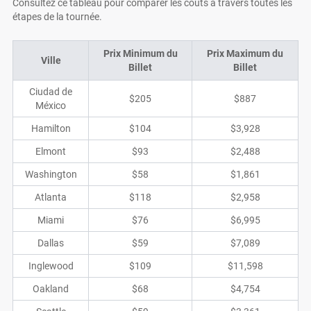
Consultez ce tableau pour comparer les coûts à travers toutes les
étapes de la tournée.
Prix Minimum du
Prix Maximum du
Ville
Billet
Billet
Ciudad de
$205
$887
México
Hamilton
$104
$3,928
Elmont
$93
$2,488
Washington
$58
$1,861
Atlanta
$118
$2,958
Miami
$76
$6,995
Dallas
$59
$7,089
Inglewood
$109
$11,598
Oakland
$68
$4,754