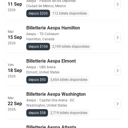
Aespa
・
Palacio de los Deportes
11 Sep
Ciudad de México, Mexico
2026
depuis $205
112 billets disponibles
Billetterie Aespa Hamilton
Mar
Aespa
・
TD Coliseum
15 Sep
Hamilton, Canada
2026
depuis $104
2,199 billets disponibles
Billetterie Aespa Elmont
Ven
Aespa
・
UBS Arena
18 Sep
Elmont, United States
2026
depuis $93
3,454 billets disponibles
Billetterie Aespa Washington
Mar
Aespa
・
Capital One Arena - DC
22 Sep
Washington, United States
2026
depuis $58
2,719 billets disponibles
Billetterie Aespa Atlanta