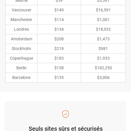
Seattle
$59
$3,361
Vancouver
$149
$16,591
Manchester
$114
$1,001
Londres
$134
$18,032
Amsterdam
$208
$1,473
Stockholm
$218
$981
Copenhague
$183
$1,933
Berlin
$158
$182,250
Barcelone
$135
$3,006
Seuls sites sûrs et sécurisés