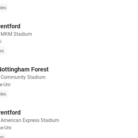
bles
rentford
・
MKM Stadium
i
les
Nottingham Forest
・
Community Stadium
e-Uni
bles
rentford
・
American Express Stadium
e-Uni
les