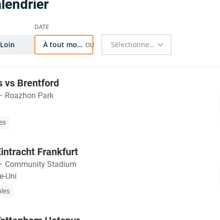
lendrier
Loin
À tout moment
 vs Brentford
・
Roazhon Park
les
intracht Frankfurt
・
Community Stadium
e-Uni
bles