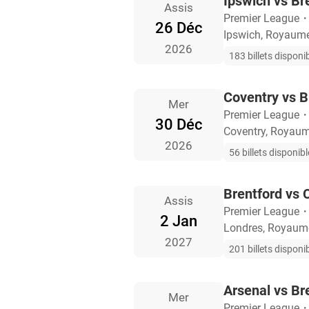
Ipswich vs Br
Assis
Premier League
26 Déc
Ipswich, Royaume
2026
183 billets disponi
Coventry vs B
Mer
Premier League
30 Déc
Coventry, Royaum
2026
56 billets disponib
Brentford vs 
Assis
Premier League
2 Jan
Londres, Royaum
2027
201 billets disponi
Arsenal vs Br
Mer
Premier League