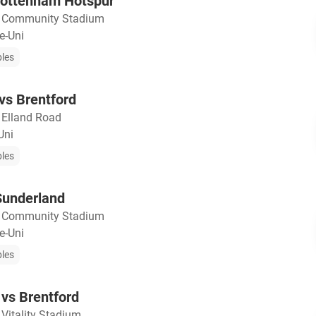
Tottenham Hotspur
・
Community Stadium
e-Uni
bles
vs Brentford
・
Elland Road
Uni
bles
Sunderland
・
Community Stadium
e-Uni
bles
vs Brentford
・
Vitality Stadium