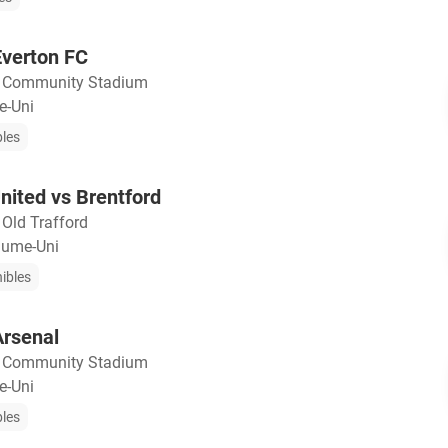
Everton FC
・
Community Stadium
e-Uni
bles
ited vs Brentford
・
Old Trafford
aume-Uni
nibles
Arsenal
・
Community Stadium
e-Uni
bles