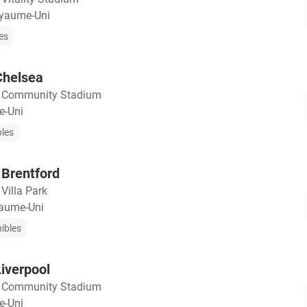
yaume-Uni
les
Chelsea
・
Community Stadium
e-Uni
bles
 Brentford
・
Villa Park
aume-Uni
nibles
Liverpool
・
Community Stadium
e-Uni