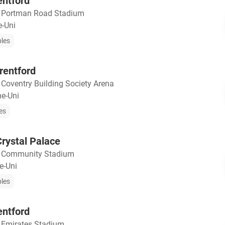
entford
・
Portman Road Stadium
-Uni
bles
rentford
・
Coventry Building Society Arena
e-Uni
les
Crystal Palace
・
Community Stadium
e-Uni
bles
entford
・
Emirates Stadium