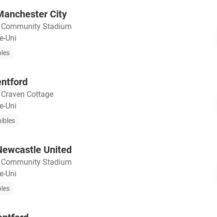
Manchester City
・
Community Stadium
e-Uni
bles
ntford
・
Craven Cottage
e-Uni
nibles
Newcastle United
・
Community Stadium
e-Uni
bles