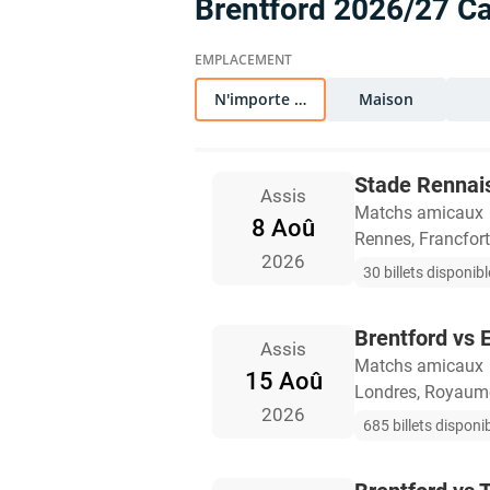
Brentford 2026/27 Ca
N'importe quel
Maison
Stade Rennais
Assis
Matchs amicaux
8 Aoû
Rennes, Francfort
2026
30 billets disponib
Brentford vs E
Assis
Matchs amicaux
15 Aoû
Londres, Royaum
2026
685 billets disponi