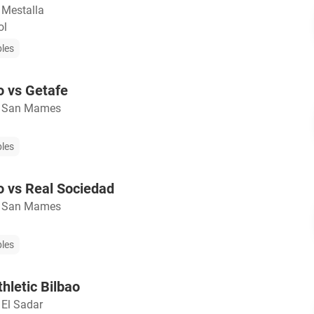
 Mestalla
ol
bles
o vs Getafe
o San Mames
bles
ao vs Real Sociedad
o San Mames
bles
hletic Bilbao
 El Sadar