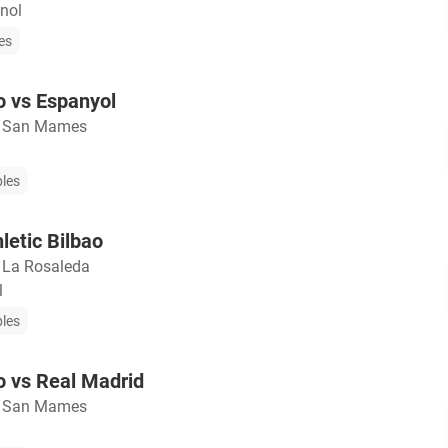
nol
les
ao vs Espanyol
o San Mames
bles
letic Bilbao
 La Rosaleda
l
bles
ao vs Real Madrid
o San Mames