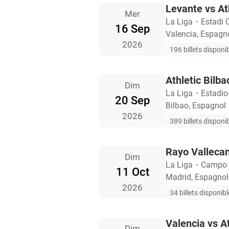
Levante vs At
Mer
La Liga
・
Estadi 
16 Sep
Valencia, Espagn
2026
196 billets disponi
Athletic Bilba
Dim
La Liga
・
Estadi
20 Sep
Bilbao, Espagnol
2026
389 billets disponi
Rayo Vallecan
Dim
La Liga
・
Campo d
11 Oct
Madrid, Espagnol
2026
34 billets disponib
Valencia vs At
Dim