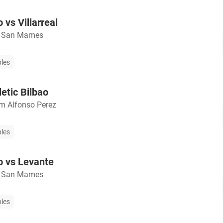
o vs Villarreal
o San Mames
bles
etic Bilbao
m Alfonso Perez
bles
ao vs Levante
o San Mames
bles