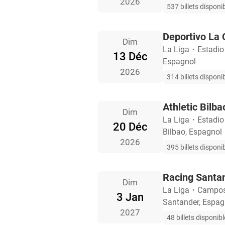
2026
537 billets disponi
Deportivo La 
Dim
La Liga
・
Estadio
13 Déc
Espagnol
2026
314 billets disponi
Athletic Bilba
Dim
La Liga
・
Estadi
20 Déc
Bilbao, Espagnol
2026
395 billets disponi
Racing Santan
Dim
La Liga
・
Campos 
3 Jan
Santander, Espag
2027
48 billets disponib