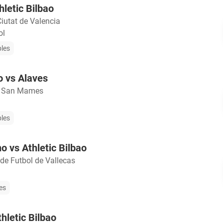
hletic Bilbao
Ciutat de Valencia
ol
bles
o vs Alaves
o San Mames
bles
o vs Athletic Bilbao
e Futbol de Vallecas
les
hletic Bilbao