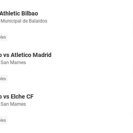
Athletic Bilbao
 Municipal de Balaidos
bles
o vs Atletico Madrid
o San Mames
bles
o vs Elche CF
o San Mames
bles