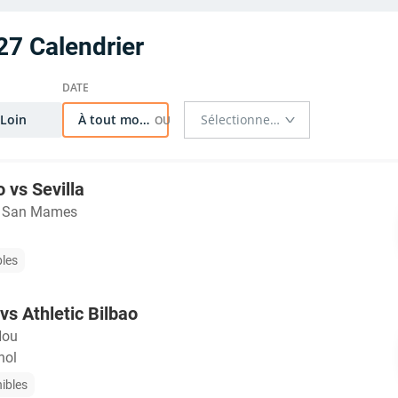
27 Calendrier
Loin
À tout moment
o vs Sevilla
o San Mames
bles
vs Athletic Bilbao
Nou
nol
nibles