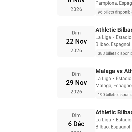
8 Nov
Pamplona, Espag
2026
96 billets disponib
Athletic Bilb
Dim
La Liga
・
Estadi
22 Nov
Bilbao, Espagnol
2026
383 billets disponi
Malaga vs Ath
Dim
La Liga
・
Estadio
29 Nov
Malaga, Espagno
2026
190 billets disponi
Athletic Bilb
Dim
La Liga
・
Estadi
6 Déc
Bilbao, Espagnol