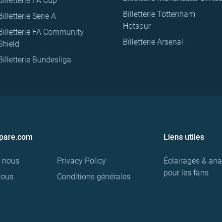
Billetterie FA Cup
Billetterie Tottenham
Billetterie Serie A
Hotspur
Billetterie FA Community
Billetterie Arsenal
Shield
Billetterie Bundesliga
pare.com
Liens utiles
e nous
Privacy Policy
Éclairages & ana
pour les fans
nous
Conditions générales