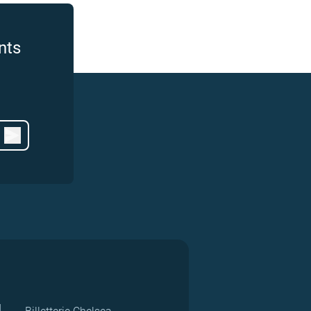
nts
d