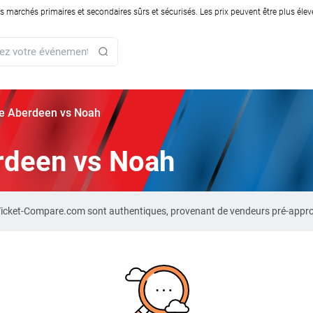
rchés primaires et secondaires sûrs et sécurisés. Les prix peuvent être plus élevés
rie Aberdeen vs Noah
erdeen vs Noah
 Ticket-Compare.com sont authentiques, provenant de vendeurs pré-appro