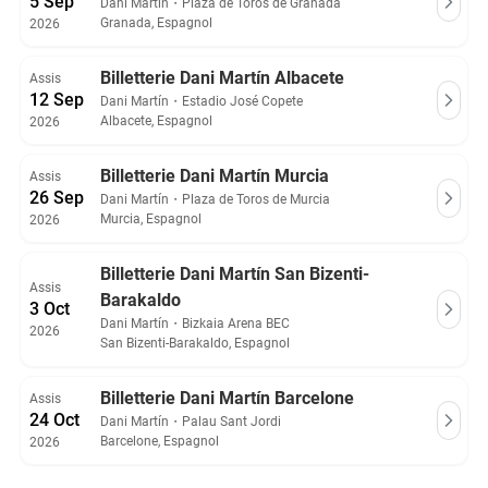
5 Sep
Dani Martín
・
Plaza de Toros de Granada
Granada, Espagnol
2026
Billetterie Dani Martín Albacete
Assis
12 Sep
Dani Martín
・
Estadio José Copete
Albacete, Espagnol
2026
Billetterie Dani Martín Murcia
Assis
26 Sep
Dani Martín
・
Plaza de Toros de Murcia
Murcia, Espagnol
2026
Billetterie Dani Martín San Bizenti-
Assis
Barakaldo
3 Oct
Dani Martín
・
Bizkaia Arena BEC
2026
San Bizenti-Barakaldo, Espagnol
Billetterie Dani Martín Barcelone
Assis
24 Oct
Dani Martín
・
Palau Sant Jordi
Barcelone, Espagnol
2026