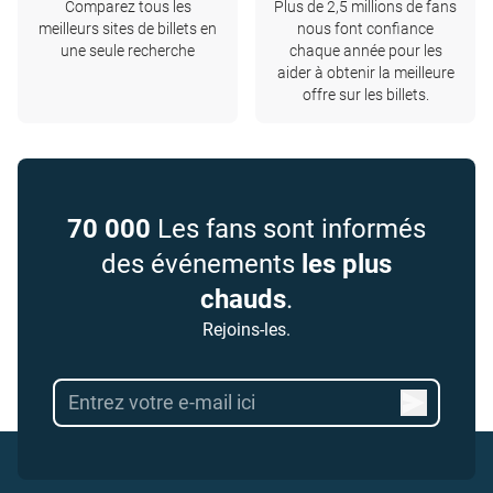
Comparez tous les
Plus de 2,5 millions de fans
meilleurs sites de billets en
nous font confiance
une seule recherche
chaque année pour les
aider à obtenir la meilleure
offre sur les billets.
70 000
Les fans sont informés
des événements
les plus
chauds
.
Rejoins-les.