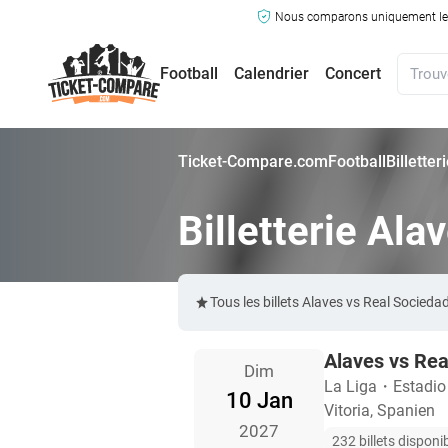
Nous comparons uniquement les ma
Football
Calendrier
Concert
Ticket-Compare.com
Football
Billette
Billetterie Al
Tous les billets Alaves vs Real Socie
Alaves vs Rea
Dim
La Liga
・
Estadio
10 Jan
Vitoria, Spanien
2027
232 billets disponi