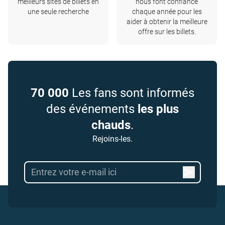
meilleurs sites de billets en
nous font confiance
une seule recherche
chaque année pour les
aider à obtenir la meilleure
offre sur les billets.
70 000
Les fans sont informés
des événements
les plus
chauds
.
Rejoins-les.