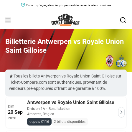
En tant qu'agrégateur, les prix peuvent dépasser la valeur nominale.
Billetterie Antwerpen vs Royale Union
Saint Gilloise
Tous les billets Antwerpen vs Royale Union Saint Gilloise sur
Ticket-Compare.com sont authentiques, provenant de
vendeurs pré-approuvés offrant une garantie à 100%.
Antwerpen vs Royale Union Saint Gilloise
Dim
Division 1A
・
Bosuilstadion
20 Sep
Amberes, Bélgica
2026
depuis €116
2 billets disponibles