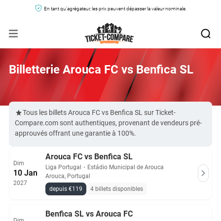
En tant qu'agrégateur, les prix peuvent dépasser la valeur nominale.
Billetterie Arouca FC vs Benfica SL
Tous les billets Arouca FC vs Benfica SL sur Ticket-
Compare.com sont authentiques, provenant de vendeurs pré-
approuvés offrant une garantie à 100%.
Arouca FC vs Benfica SL
Dim
Liga Portugal
・
Estádio Municipal de Arouca
10 Jan
Arouca, Portugal
2027
depuis €119
4 billets disponibles
Benfica SL vs Arouca FC
Dim