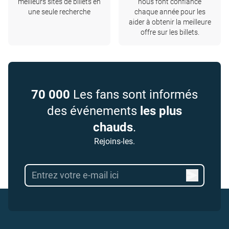
meilleurs sites de billets en
nous font confiance
une seule recherche
chaque année pour les
aider à obtenir la meilleure
offre sur les billets.
70 000
Les fans sont informés
des événements
les plus
chauds
.
Rejoins-les.