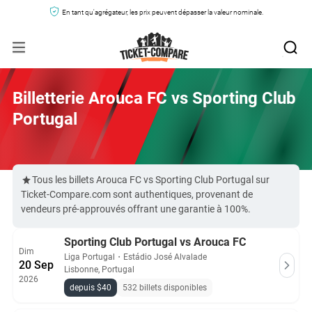
En tant qu'agrégateur, les prix peuvent dépasser la valeur nominale.
Billetterie Arouca FC vs Sporting Club
Portugal
Tous les billets Arouca FC vs Sporting Club Portugal sur
Ticket-Compare.com sont authentiques, provenant de
vendeurs pré-approuvés offrant une garantie à 100%.
Sporting Club Portugal vs Arouca FC
Dim
Liga Portugal
・
Estádio José Alvalade
20 Sep
Lisbonne, Portugal
2026
depuis $40
532 billets disponibles