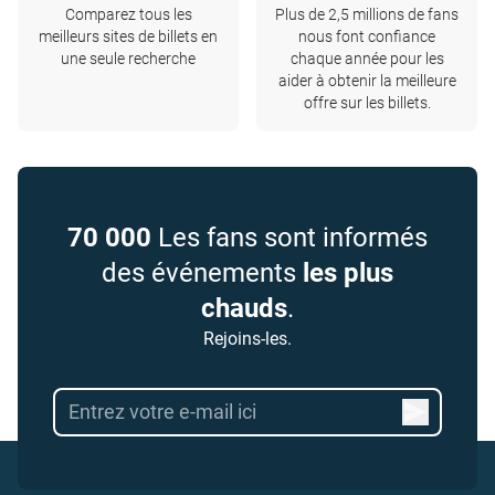
Comparez tous les
Plus de 2,5 millions de fans
meilleurs sites de billets en
nous font confiance
une seule recherche
chaque année pour les
aider à obtenir la meilleure
offre sur les billets.
70 000
Les fans sont informés
des événements
les plus
chauds
.
Rejoins-les.