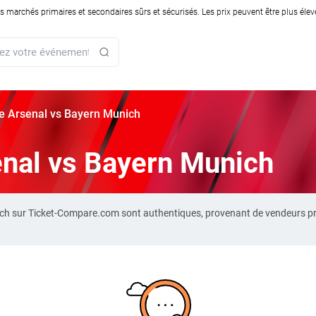
rchés primaires et secondaires sûrs et sécurisés. Les prix peuvent être plus élevés
rie Arsenal vs Bayern Munich
senal vs Bayern Munich
nich sur Ticket-Compare.com sont authentiques, provenant de vendeurs p