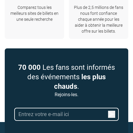
Comparez tous les
Plus de 2,5 millions de fans
meilleurs sites de billets en
nous font confiance
une seule recherche
chaque année pour les
aider à obtenir la meilleure
offre sur les billets.
70 000
Les fans sont informés
des événements
les plus
chauds
.
Rejoins-les.