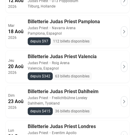
12 Aoû
Judas Priest
・
013 Poppodium
Tilburg, Hollande
2026
Billetterie Judas Priest Pamplona
Mar
Judas Priest
・
Navarra Arena
18 Aoû
Pamplona, Espagnol
2026
depuis $97
112 billets disponibles
Billetterie Judas Priest Valencia
Jeu
Judas Priest
・
Roig Arena
20 Aoû
Valencia, Espagnol
2026
depuis $342
63 billets disponibles
Billetterie Judas Priest Dahlheim
Dim
Judas Priest
・
Freilichtbühne Loreley
23 Aoû
Dahlheim, Tyskland
2026
depuis $415
36 billets disponibles
Billetterie Judas Priest Londres
Lun
Judas Priest
・
Eventim Apollo