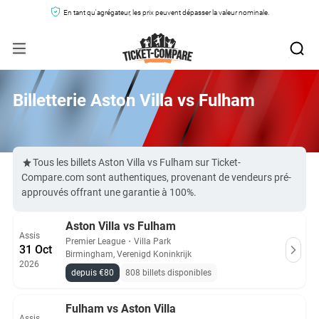
En tant qu'agrégateur, les prix peuvent dépasser la valeur nominale.
Billetterie Aston Villa vs Fulham
Tous les billets Aston Villa vs Fulham sur Ticket-
Compare.com sont authentiques, provenant de vendeurs pré-
approuvés offrant une garantie à 100%.
Aston Villa vs Fulham
Assis
Premier League
・
Villa Park
31 Oct
Birmingham, Verenigd Koninkrijk
2026
depuis €80
808 billets disponibles
Fulham vs Aston Villa
Assis