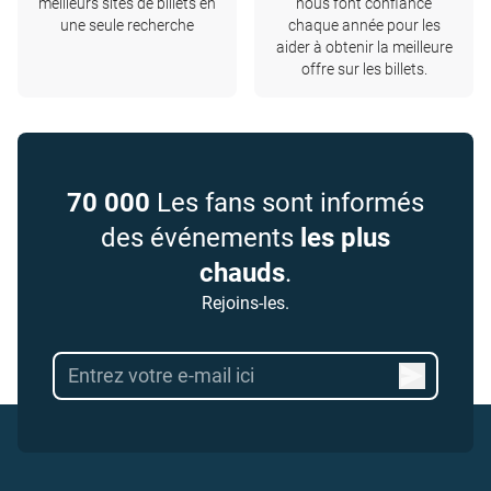
meilleurs sites de billets en
nous font confiance
une seule recherche
chaque année pour les
aider à obtenir la meilleure
offre sur les billets.
70 000
Les fans sont informés
des événements
les plus
chauds
.
Rejoins-les.