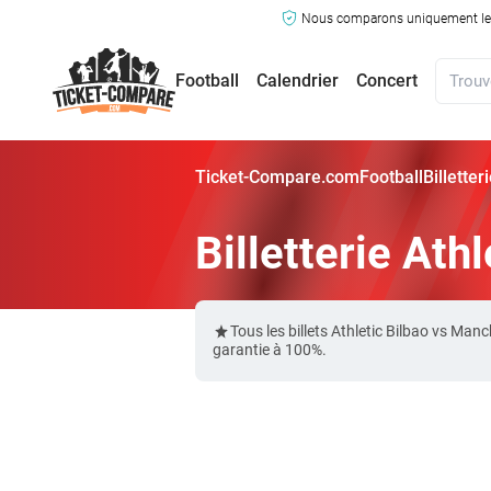
Nous comparons uniquement les ma
Football
Calendrier
Concert
Ticket-Compare.com
Football
Billette
Billetterie Ath
Tous les billets Athletic Bilbao vs M
garantie à 100%.