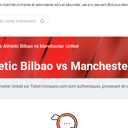
rchés primaires et secondaires sûrs et sécurisés. Les prix peuvent être plus élevés
rie Athletic Bilbao vs Manchester United
letic Bilbao vs Mancheste
anchester United sur Ticket-Compare.com sont authentiques, provenant de