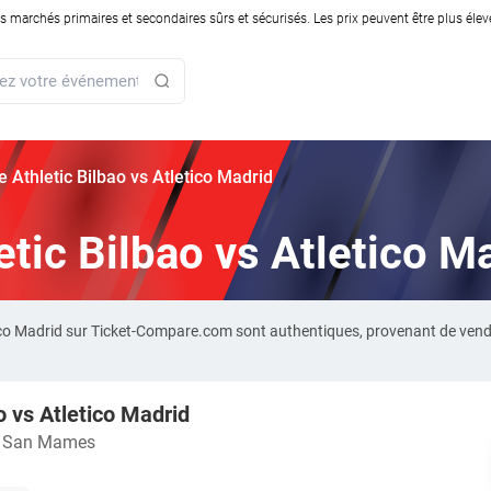
rchés primaires et secondaires sûrs et sécurisés. Les prix peuvent être plus élevés
ie Athletic Bilbao vs Atletico Madrid
letic Bilbao vs Atletico M
letico Madrid sur Ticket-Compare.com sont authentiques, provenant de ven
o vs Atletico Madrid
o San Mames