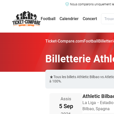
Nous comparons uniquement les ma
Football
Calendrier
Concert
Ticket-Compare.com
Football
Billetter
Billetterie Ath
Tous les billets Athletic Bilbao vs At
à 100%.
Athletic Bilba
Assis
La Liga
・
Estadi
5 Sep
Bilbao, Spagna