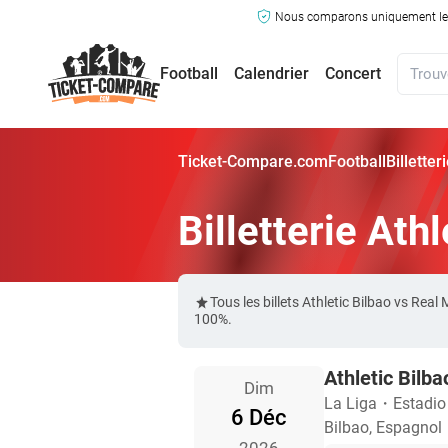
Nous comparons uniquement les ma
Football
Calendrier
Concert
Ticket-Compare.com
Football
Billetter
Billetterie Ath
Tous les billets Athletic Bilbao vs Re
100%.
Athletic Bilb
Dim
La Liga
・
Estadi
6 Déc
Bilbao, Espagnol