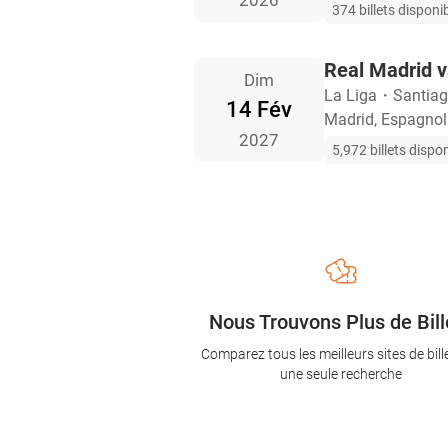
2026
374 billets disponi
Real Madrid v
Dim
La Liga
・
Santia
14 Fév
Madrid, Espagnol
2027
5,972 billets dispo
Nous Trouvons Plus de Bill
Comparez tous les meilleurs sites de bill
une seule recherche