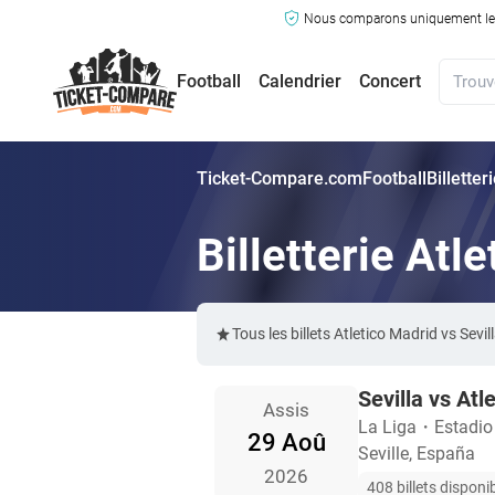
Nous comparons uniquement les ma
Football
Calendrier
Concert
Ticket-Compare.com
Football
Billetter
Billetterie Atl
Tous les billets Atletico Madrid vs Se
Sevilla vs Atl
Assis
La Liga
・
Estadi
29 Aoû
Seville, España
2026
408 billets disponi