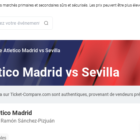
rchés primaires et secondaires sûrs et sécurisés. Les prix peuvent être plus élevés
ie Atletico Madrid vs Sevilla
etico Madrid vs Sevilla
villa sur Ticket-Compare.com sont authentiques, provenant de vendeurs p
etico Madrid
o Ramón Sánchez-Pizjuán
bles