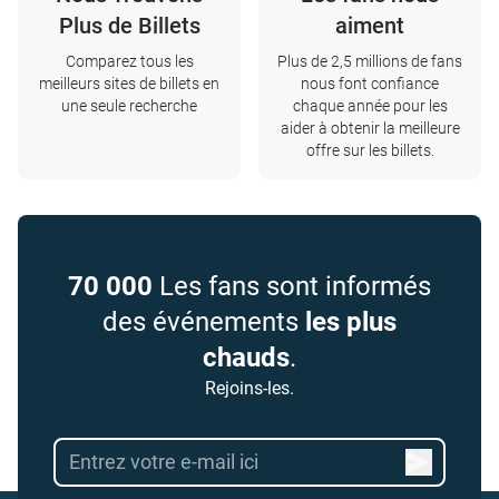
Plus de Billets
aiment
Comparez tous les
Plus de 2,5 millions de fans
meilleurs sites de billets en
nous font confiance
une seule recherche
chaque année pour les
aider à obtenir la meilleure
offre sur les billets.
70 000
Les fans sont informés
des événements
les plus
chauds
.
Rejoins-les.