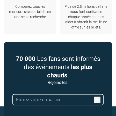
Comparez tous les
Plus de 2,5 millions de fans
meilleurs sites de billets en
nous font confiance
une seule recherche
chaque année pour les
aider à obtenir la meilleure
offre sur les billets.
70 000
Les fans sont informés
des événements
les plus
chauds
.
Rejoins-les.