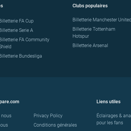
es
Clubs populaires
Billetterie Manchester Unite
Billetterie FA Cup
Billetterie Tottenham
Billetterie Serie A
Hotspur
Billetterie FA Community
Billetterie Arsenal
Shield
Billetterie Bundesliga
pare.com
Liens utiles
e nous
Privacy Policy
Éclairages & ana
pour les fans
nous
Conditions générales