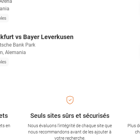
Arena
ania
bles
nkfurt vs Bayer Leverkusen
tsche Bank Park
n, Alemania
bles
ets
Seuls sites sûrs et sécurisés
ets en
Nous évaluons l'intégrité de chaque site que
Plus d
nous recommandons avant de les ajouter à
ch
votre recherche.