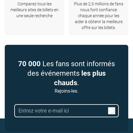
Comparez tous les
Plus de 2,5 millions de fans
meilleurs sites de billets en
nous font confiance
une seule recherche
chaque année pour les
aider à obtenir la meilleure
offre sur les billets.
70 000
Les fans sont informés
des événements
les plus
chauds
.
Rejoins-les.