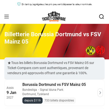
En tant qu'agrégateur, les prix peuvent dépasser la valeur nominale.
Billetterie Borussia Dortmund vs FSV
Mainz 05
Tous les billets Borussia Dortmund vs FSV Mainz 05 sur
Ticket-Compare.com sont authentiques, provenant de
vendeurs pré-approuvés offrant une garantie à 100%.
Borussia Dortmund vs FSV Mainz 05
Assis
Bundesliga
・
Signal Iduna Park
9 Jan
Dortmund, Tyskland
2027
depuis $119
733 billets disponibles