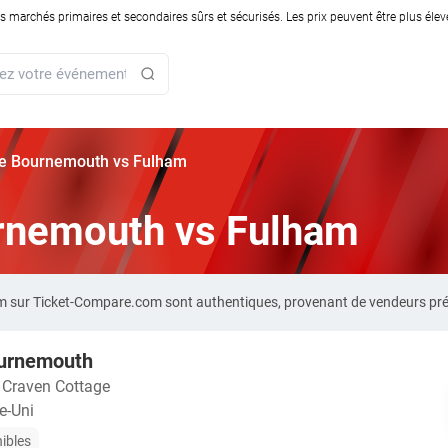
rchés primaires et secondaires sûrs et sécurisés. Les prix peuvent être plus élevés
rie Bournemouth vs Fulham
urnemouth vs Fulham
am sur Ticket-Compare.com sont authentiques, provenant de vendeurs pré
urnemouth
・
Craven Cottage
e-Uni
nibles