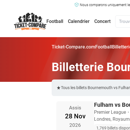
Nous comparons uniquement les ma
Football
Calendrier
Concert
Ticket-Compare.com
Football
Billette
Billetterie Bo
Tous les billets Bournemouth vs Fulh
Fulham vs Bo
Assis
Premier League
28 Nov
Londres, Royaum
2026
1,769 billets dispo