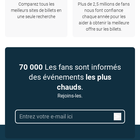
Comparez tous les
Plus de 2,5 millions de fans
meilleurs sites de billets en
nous font confiance
une seule recherche
chaque année pour les
aider à obtenir la meilleure
offre sur les billets.
70 000
Les fans sont informés
des événements
les plus
chauds
.
Rejoins-les.