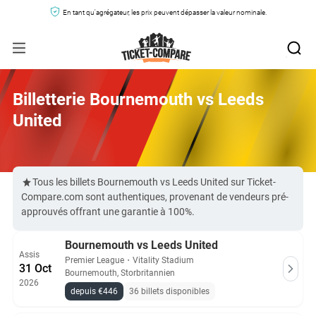
En tant qu'agrégateur, les prix peuvent dépasser la valeur nominale.
Billetterie Bournemouth vs Leeds
United
Tous les billets Bournemouth vs Leeds United sur Ticket-
Compare.com sont authentiques, provenant de vendeurs pré-
approuvés offrant une garantie à 100%.
Bournemouth vs Leeds United
Assis
Premier League
・
Vitality Stadium
31 Oct
Bournemouth, Storbritannien
2026
depuis €446
36 billets disponibles