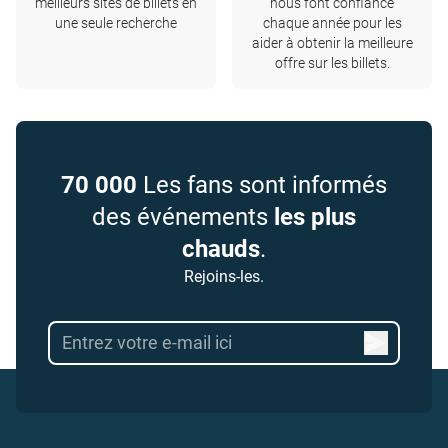
meilleurs sites de billets en
nous font confiance
une seule recherche
chaque année pour les
aider à obtenir la meilleure
offre sur les billets.
70 000
Les fans sont informés
des événements
les plus
chauds
.
Rejoins-les.