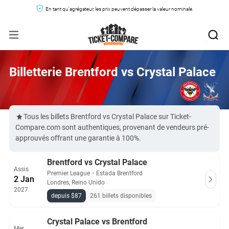
En tant qu'agrégateur, les prix peuvent dépasser la valeur nominale.
Billetterie Brentford vs Crystal Palace
Tous les billets Brentford vs Crystal Palace sur Ticket-
Compare.com sont authentiques, provenant de vendeurs pré-
approuvés offrant une garantie à 100%.
Brentford vs Crystal Palace
Assis
Premier League
・
Estada Brentford
2 Jan
Londres, Reino Unido
2027
depuis $87
261 billets disponibles
Crystal Palace vs Brentford
Mer