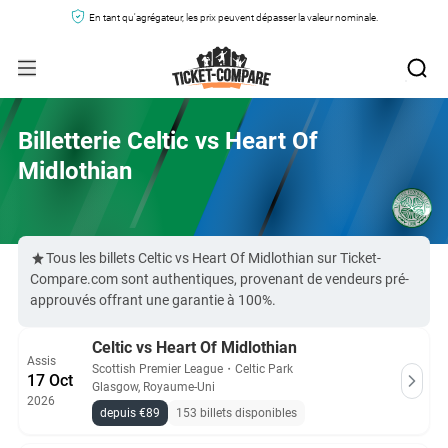
En tant qu'agrégateur, les prix peuvent dépasser la valeur nominale.
Billetterie Celtic vs Heart Of
Midlothian
Tous les billets Celtic vs Heart Of Midlothian sur Ticket-
Compare.com sont authentiques, provenant de vendeurs pré-
approuvés offrant une garantie à 100%.
Celtic vs Heart Of Midlothian
Assis
Scottish Premier League
・
Celtic Park
17 Oct
Glasgow, Royaume-Uni
2026
depuis €89
153 billets disponibles