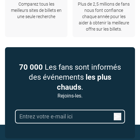
Comparez tous les
Plus de 2,5 millions de fans
meilleurs sites de billets en
nous font confiance
une seule recherche
chaque année pour les
aider à obtenir la meilleure
offre sur les billets.
70 000
Les fans sont informés
des événements
les plus
chauds
.
Rejoins-les.