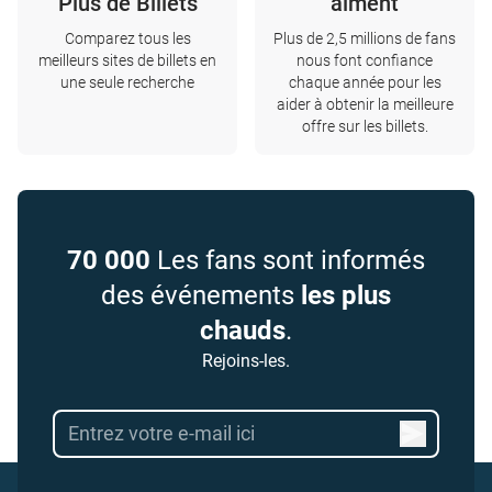
Plus de Billets
aiment
Comparez tous les
Plus de 2,5 millions de fans
meilleurs sites de billets en
nous font confiance
une seule recherche
chaque année pour les
aider à obtenir la meilleure
offre sur les billets.
70 000
Les fans sont informés
des événements
les plus
chauds
.
Rejoins-les.