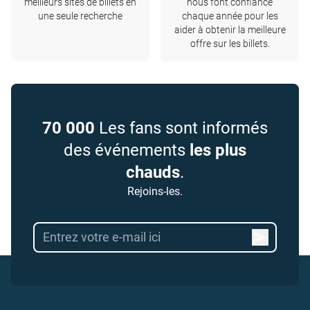
meilleurs sites de billets en
nous font confiance
une seule recherche
chaque année pour les
aider à obtenir la meilleure
offre sur les billets.
70 000
Les fans sont informés
des événements
les plus
chauds
.
Rejoins-les.