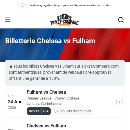
En tant qu'agrégateur, les prix peuvent dépasser la valeur nominale.
Billetterie Chelsea vs Fulham
Tous les billets Chelsea vs Fulham sur Ticket-Compare.com
sont authentiques, provenant de vendeurs pré-approuvés
offrant une garantie à 100%.
Fulham vs Chelsea
Lun
Premier League
・
Craven Cottage
24 Aoû
Londres, Storbritannia
2026
depuis $134
1,918 billets disponibles
Chelsea vs Fulham
Assis