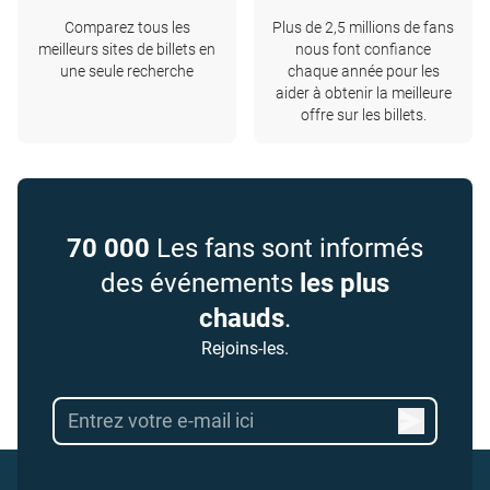
Comparez tous les
Plus de 2,5 millions de fans
meilleurs sites de billets en
nous font confiance
une seule recherche
chaque année pour les
aider à obtenir la meilleure
offre sur les billets.
70 000
Les fans sont informés
des événements
les plus
chauds
.
Rejoins-les.