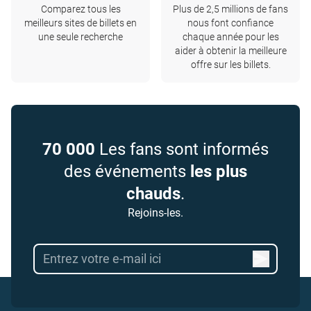
Comparez tous les
Plus de 2,5 millions de fans
meilleurs sites de billets en
nous font confiance
une seule recherche
chaque année pour les
aider à obtenir la meilleure
offre sur les billets.
70 000
Les fans sont informés
des événements
les plus
chauds
.
Rejoins-les.