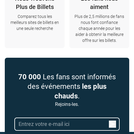
Plus de Billets
aiment
Comparez tous les
Plus de 2,5 millions de fans
meilleurs sites de billets en
nous font confiance
une seule recherche
chaque année pour les
aider à obtenir la meilleure
offre sur les billets.
70 000
Les fans sont informés
des événements
les plus
chauds
.
Rejoins-les.