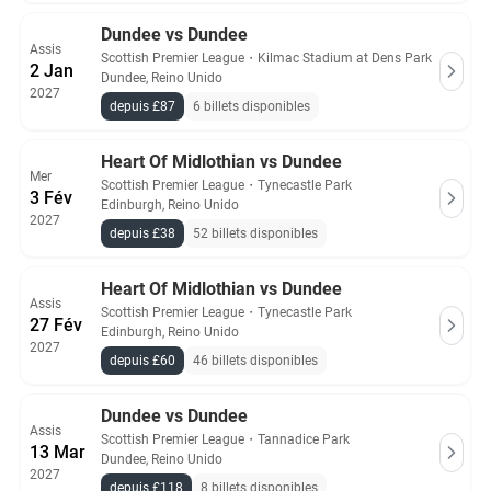
Dundee vs Dundee
Assis
Scottish Premier League
・
Kilmac Stadium at Dens Park
2 Jan
Dundee, Reino Unido
2027
depuis £87
6 billets disponibles
Heart Of Midlothian vs Dundee
Mer
Scottish Premier League
・
Tynecastle Park
3 Fév
Edinburgh, Reino Unido
2027
depuis £38
52 billets disponibles
Heart Of Midlothian vs Dundee
Assis
Scottish Premier League
・
Tynecastle Park
27 Fév
Edinburgh, Reino Unido
2027
depuis £60
46 billets disponibles
Dundee vs Dundee
Assis
Scottish Premier League
・
Tannadice Park
13 Mar
Dundee, Reino Unido
2027
depuis £118
8 billets disponibles