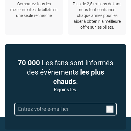
Comparez tous les
Plus de 2,5 millions de fans
meilleurs sites de billets en
nous font confiance
une seule recherche
chaque année pour les
aider à obtenir la meilleure
offre sur les billets.
70 000
Les fans sont informés
des événements
les plus
chauds
.
Rejoins-les.