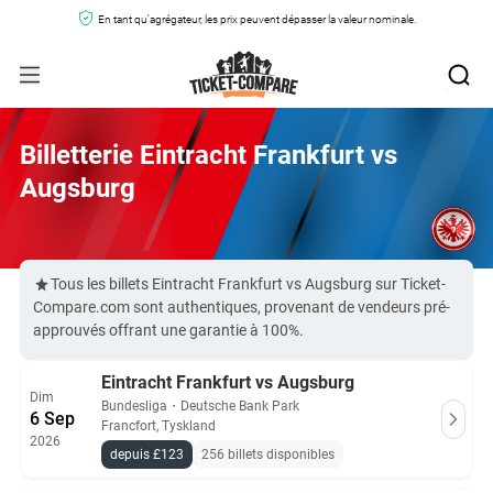
En tant qu'agrégateur, les prix peuvent dépasser la valeur nominale.
Billetterie Eintracht Frankfurt vs
Augsburg
Tous les billets Eintracht Frankfurt vs Augsburg sur Ticket-
Compare.com sont authentiques, provenant de vendeurs pré-
approuvés offrant une garantie à 100%.
Eintracht Frankfurt vs Augsburg
Dim
Bundesliga
・
Deutsche Bank Park
6 Sep
Francfort, Tyskland
2026
depuis £123
256 billets disponibles