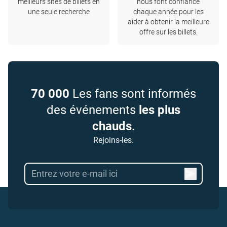
meilleurs sites de billets en
nous font confiance
une seule recherche
chaque année pour les
aider à obtenir la meilleure
offre sur les billets.
70 000
Les fans sont informés
des événements
les plus
chauds
.
Rejoins-les.