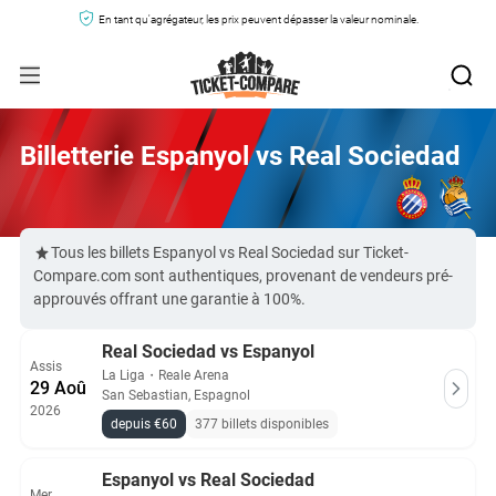
En tant qu'agrégateur, les prix peuvent dépasser la valeur nominale.
Billetterie Espanyol vs Real Sociedad
Tous les billets Espanyol vs Real Sociedad sur Ticket-
Compare.com sont authentiques, provenant de vendeurs pré-
approuvés offrant une garantie à 100%.
Real Sociedad vs Espanyol
Assis
La Liga
・
Reale Arena
29 Aoû
San Sebastian, Espagnol
2026
depuis €60
377 billets disponibles
Espanyol vs Real Sociedad
Mer