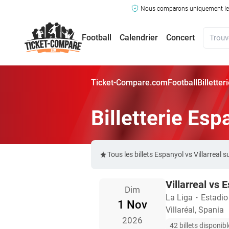
Nous comparons uniquement les ma
Football
Calendrier
Concert
Ticket-Compare.com
Football
Billetter
Billetterie Esp
Tous les billets Espanyol vs Villarre
Villarreal vs 
Dim
La Liga
・
Estadio
1 Nov
Villaréal, Spania
2026
42 billets disponib