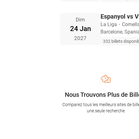
Espanyol vs Vi
Dim
La Liga
・
Cornell
24 Jan
Barcelone, Spani
2027
332 billets disponi
Nous Trouvons Plus de Bill
Comparez tous les meilleurs sites de bill
une seule recherche