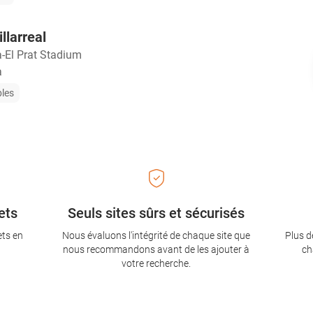
llarreal
a-El Prat Stadium
a
bles
ets
Seuls sites sûrs et sécurisés
ets en
Nous évaluons l'intégrité de chaque site que
Plus d
nous recommandons avant de les ajouter à
ch
votre recherche.