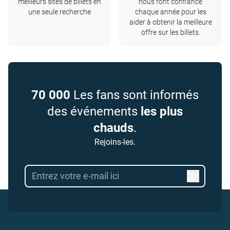
meilleurs sites de billets en
nous font confiance
une seule recherche
chaque année pour les
aider à obtenir la meilleure
offre sur les billets.
70 000
Les fans sont informés
des événements
les plus
chauds
.
Rejoins-les.