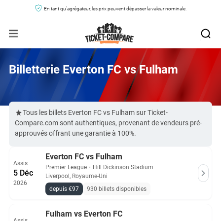
En tant qu'agrégateur, les prix peuvent dépasser la valeur nominale.
Billetterie Everton FC vs Fulham
Tous les billets Everton FC vs Fulham sur Ticket-
Compare.com sont authentiques, provenant de vendeurs pré-
approuvés offrant une garantie à 100%.
Everton FC vs Fulham
Assis
Premier League
・
Hill Dickinson Stadium
5 Déc
Liverpool, Royaume-Uni
2026
depuis €97
930 billets disponibles
Fulham vs Everton FC
Assis