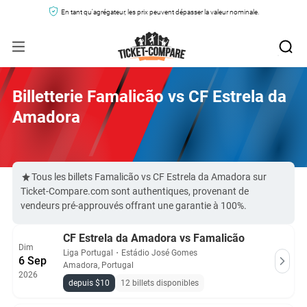
En tant qu'agrégateur, les prix peuvent dépasser la valeur nominale.
Billetterie Famalicão vs CF Estrela da
Amadora
Tous les billets Famalicão vs CF Estrela da Amadora sur
Ticket-Compare.com sont authentiques, provenant de
vendeurs pré-approuvés offrant une garantie à 100%.
CF Estrela da Amadora vs Famalicão
Dim
Liga Portugal
・
Estádio José Gomes
6 Sep
Amadora, Portugal
2026
depuis $10
12 billets disponibles