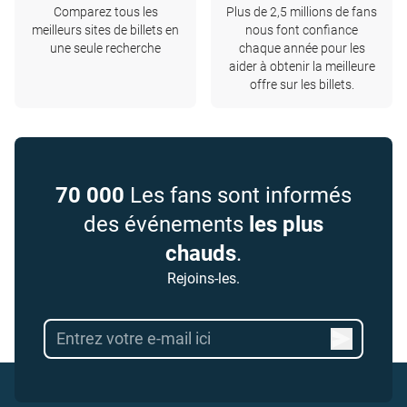
Comparez tous les
Plus de 2,5 millions de fans
meilleurs sites de billets en
nous font confiance
une seule recherche
chaque année pour les
aider à obtenir la meilleure
offre sur les billets.
70 000
Les fans sont informés
des événements
les plus
chauds
.
Rejoins-les.