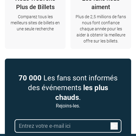
Plus de Billets
aiment
Comparez tous les
Plus de 2,5 millions de fans
meilleurs sites de billets en
nous font confiance
une seule recherche
chaque année pour les
aider à obtenir la meilleure
offre sur les billets.
70 000
Les fans sont informés
des événements
les plus
chauds
.
Rejoins-les.