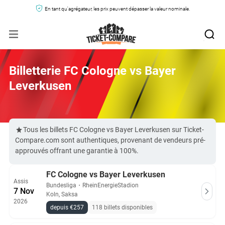
En tant qu'agrégateur, les prix peuvent dépasser la valeur nominale.
Billetterie FC Cologne vs Bayer
Leverkusen
Tous les billets FC Cologne vs Bayer Leverkusen sur Ticket-
Compare.com sont authentiques, provenant de vendeurs pré-
approuvés offrant une garantie à 100%.
FC Cologne vs Bayer Leverkusen
Assis
Bundesliga
・
RheinEnergieStadion
7 Nov
Koln, Saksa
2026
depuis €257
118 billets disponibles