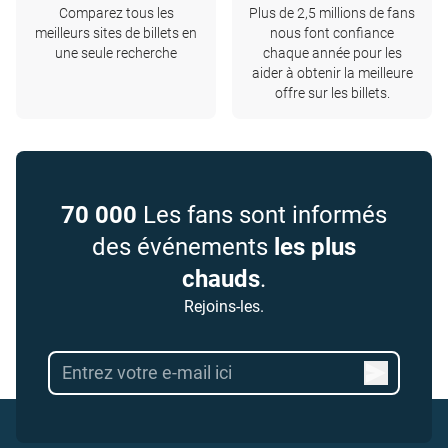
Comparez tous les
Plus de 2,5 millions de fans
meilleurs sites de billets en
nous font confiance
une seule recherche
chaque année pour les
aider à obtenir la meilleure
offre sur les billets.
70 000
Les fans sont informés
des événements
les plus
chauds
.
Rejoins-les.