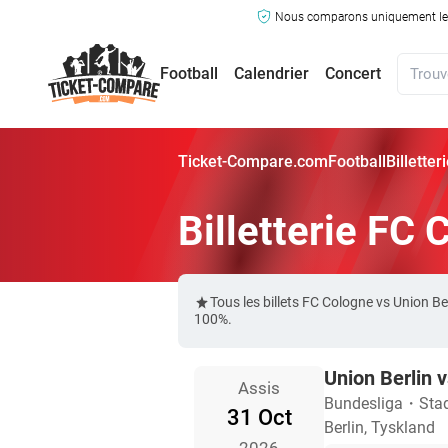
Nous comparons uniquement les ma
Football
Calendrier
Concert
Ticket-Compare.com
Football
Billette
Billetterie FC 
Tous les billets FC Cologne vs Union 
100%.
Union Berlin 
Assis
Bundesliga
・
Stad
31 Oct
Berlin, Tyskland