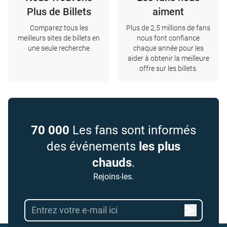
Plus de Billets
aiment
Comparez tous les
Plus de 2,5 millions de fans
meilleurs sites de billets en
nous font confiance
une seule recherche
chaque année pour les
aider à obtenir la meilleure
offre sur les billets.
70 000
Les fans sont informés
des événements
les plus
chauds
.
Rejoins-les.