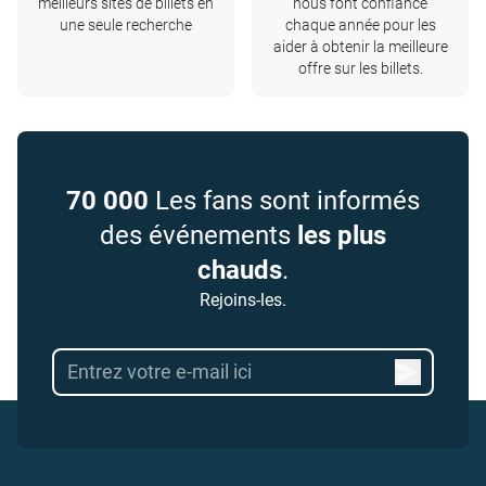
meilleurs sites de billets en
nous font confiance
une seule recherche
chaque année pour les
aider à obtenir la meilleure
offre sur les billets.
70 000
Les fans sont informés
des événements
les plus
chauds
.
Rejoins-les.