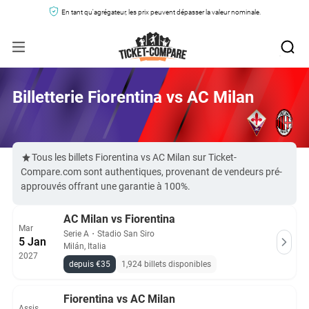
En tant qu'agrégateur, les prix peuvent dépasser la valeur nominale.
Billetterie Fiorentina vs AC Milan
Tous les billets Fiorentina vs AC Milan sur Ticket-
Compare.com sont authentiques, provenant de vendeurs pré-
approuvés offrant une garantie à 100%.
AC Milan vs Fiorentina
Mar
Serie A
・
Stadio San Siro
5 Jan
Milán, Italia
2027
depuis €35
1,924 billets disponibles
Fiorentina vs AC Milan
Assis